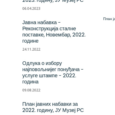
2023. годину, ЈУ Музеј РС
06.04.2023
План ј
Јавна набавка -
Реконструкција сталне
поставке, Новембар, 2022.
године
24.11.2022
Одлука о избору
најповољнијег понуђача -
услуге штампе - 2022.
година
09.08.2022
План јавних набавки за
2022. годину, ЈУ Музеј РС