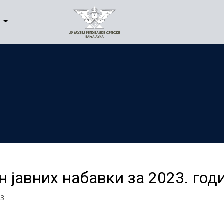
е
н јавних набавки за 2023. годи
23