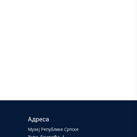
Адреса
Музеј Републике Српске
Ђуре Даничића, 1