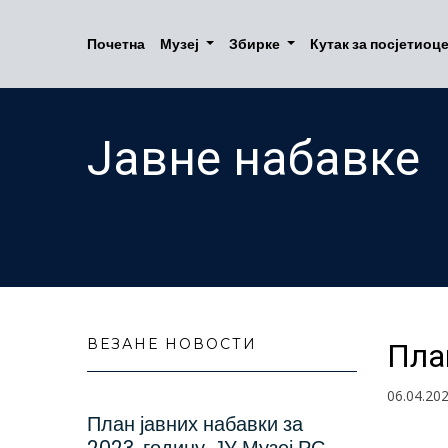
Почетна
Музеј
Збирке
Кутак за посјетиоц
Јавне набавке
ВЕЗАНЕ НОВОСТИ
Пла
06.04.20
План јавних набавки за