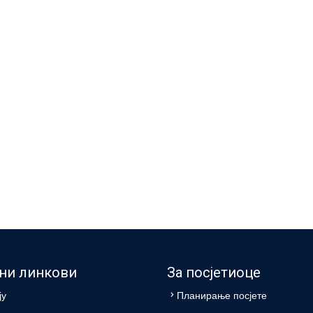
ни линкови
За посјетиоце
ју
Планирање посјете