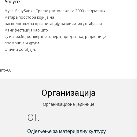
Услуге
Музеј Републике Српске располаже са 2000 квадратних
метара простора који је на
распологању за организацију различитих догађаја и
манифестација као што
су изложбе, концертне вечери, предавања, радионице,
промоције и други
слични догађаји.
mt--60
Организација
Организационе јединице
01.
Одјељење за материјалну културу