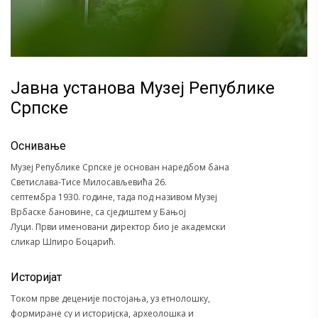
Јaвна установа Музеј Републике
Српске
Оснивање
Музеј Републике Српске је основан наредбом бана
Светислава-Тисе Милосављевића 26.
септембра 1930. године, тада под називом Музеј
Врбаске бановине, са сједиштем у Бањој
Луци. Први именовани директор био је академски
сликар Шпиро Боцарић.
Историјат
Током прве деценије постојања, уз етнолошку,
формиране су и историјска, археолошка и