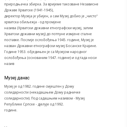
природњачка збирка. За вријеме такозване Независне
Државе Хрватске (1941-1945),
директор Музеја је убијен, а сам Музеј добио је „чисто“
хрватска обиљежја - од промјене
назива (Хрватски државни етнографски музеј, затим
Хрватски државни музеј) до потпуне измјене сталне
поставке. Послије ослобођења 1945. године, Музеј је
назван Државни етнографски музеј Босанске Крајине.
Године 1953. обједињен је са Музејом народног
ослобођења (основаним 1947. године) и од тада носи
назив
Музеј данас
Музеј је од 1982. године смјештен у Дому
солидарности (некадашњем Дому радничке
солидарности). Под садашњим називом - Музеј
Републике Српске - дјелује од 1992.
године.