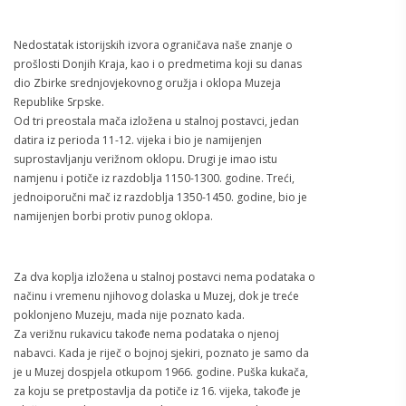
Nedostatak istorijskih izvora ograničava naše znanje o
prošlosti Donjih Kraja, kao i o predmetima koji su danas
dio Zbirke srednjovjekovnog oružja i oklopa Muzeja
Republike Srpske.
Od tri preostala mača izložena u stalnoj postavci, jedan
datira iz perioda 11-12. vijeka i bio je namijenjen
suprostavljanju verižnom oklopu. Drugi je imao istu
namjenu i potiče iz razdoblja 1150-1300. godine. Treći,
jednoiporučni mač iz razdoblja 1350-1450. godine, bio je
namijenjen borbi protiv punog oklopa.
Za dva koplja izložena u stalnoj postavci nema podataka o
načinu i vremenu njihovog dolaska u Muzej, dok je treće
poklonjeno Muzeju, mada nije poznato kada.
Za verižnu rukavicu takođe nema podataka o njenoj
nabavci. Kada je riječ o bojnoj sjekiri, poznato je samo da
je u Muzej dospjela otkupom 1966. godine. Puška kukača,
za koju se pretpostavlja da potiče iz 16. vijeka, takođe je