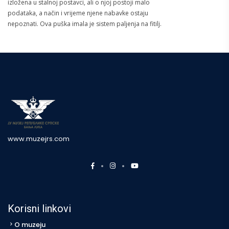
izložena u stalnoj postavci, ali o njoj postoji malo
podataka, a način i vrijeme njene nabavke ostaju
nepoznati. Ova puška imala je sistem paljenja na fitilj.
www.muzejrs.com
Korisni linkovi
O muzeju