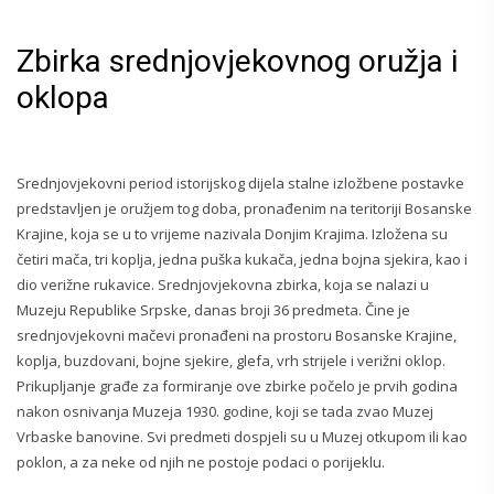
Zbirka srednjovjekovnog oružja i
oklopa
Srednjovjekovni period istorijskog dijela stalne izložbene postavke
predstavljen je oružjem tog doba, pronađenim na teritoriji Bosanske
Krajine, koja se u to vrijeme nazivala Donjim Krajima. Izložena su
četiri mača, tri koplja, jedna puška kukača, jedna bojna sjekira, kao i
dio verižne rukavice. Srednjovjekovna zbirka, koja se nalazi u
Muzeju Republike Srpske, danas broji 36 predmeta. Čine je
srednjovjekovni mačevi pronađeni na prostoru Bosanske Krajine,
koplja, buzdovani, bojne sjekire, glefa, vrh strijele i verižni oklop.
Prikupljanje građe za formiranje ove zbirke počelo je prvih godina
nakon osnivanja Muzeja 1930. godine, koji se tada zvao Muzej
Vrbaske banovine. Svi predmeti dospjeli su u Muzej otkupom ili kao
poklon, a za neke od njih ne postoje podaci o porijeklu.