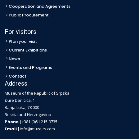
Cooperation and Agreements
Public Procurement
For visitors
Plan your visit
Current Exhibitions
News
Events and Programs
Contact
Address
Museum of the Republic of Srpska
Đure Daničića, 1
Banja Luka, 78 000
Bosnia and Herzegovina
Phone |
+381 (0)51 215-9735
Email |
info@muzejrs.com